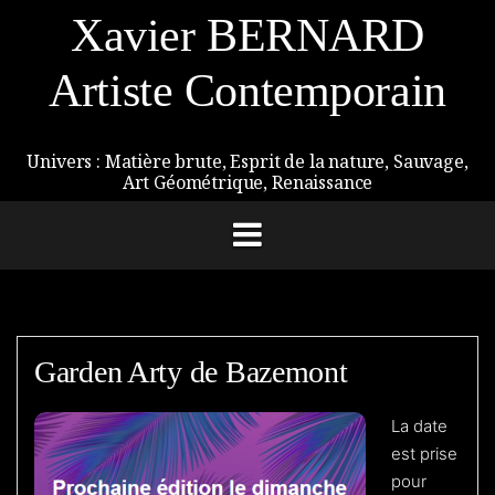
Aller
Xavier BERNARD
au
contenu
Artiste Contemporain
Univers : Matière brute, Esprit de la nature, Sauvage,
Art Géométrique, Renaissance
Garden Arty de Bazemont
La date
est prise
pour