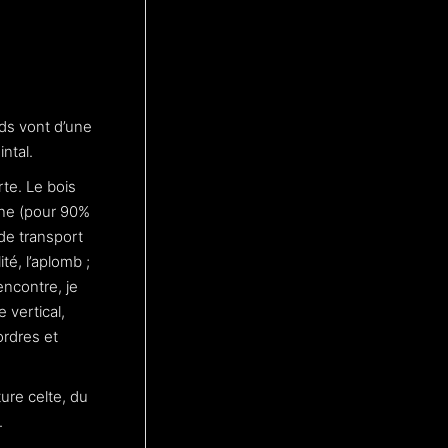
ids vont d’une
ntal.
rte. Le bois
êne (pour 90%
de transport
ité, l’aplomb ;
encontre, je
e vertical,
ordres et
ure celte, du
.