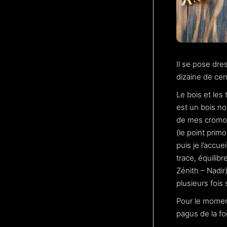
Il se pose dre
dizaine de cen
Le bois et les
est un bois no
de mes cromos)
(le point primo
puis je l’accu
trace, équilibr
Zénith – Nadir)
plusieurs fois 
Pour le moment
pagus de la for