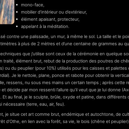
mono-face,
mobilier d’intérieur ou d’extérieur,
élément apaisant, protecteur,
appelant à la méditation.
ssé contre une palissade, un mur, à même le sol. La taille et le po
timètres à plus de 2 mètres et d’une centaine de grammes au qui
 techniques que j’utilise sont ceux de la cérémonie en quelque so
n traité, élément brut, rebut de la production des poutres de ch
 ou du peuplier (pour 10%) utilisés pour les caisses et palettes 
rdial). Je le nettoie, plane, ponce et rabote pour obtenir la vertical
eille, ressens, nu sous mes mains un certain temps ; après cette r
e et décide par mon ressenti l’allure qu’il veut que je lui donne (Ax
. Et au final, je le sculpte, brûle, oxyde et patine, dans différents 
si nécessaire (terre, eau, air, feu).
, je situe cet art comme brut, endémique et autochtone, de cult
êt d’Othe, en lien avec la forêt, sa vie, le bois (chêne et peuplier)