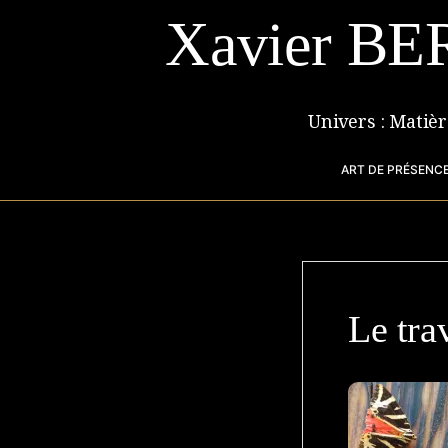
Aller
Xavier BE
au
contenu
Univers : Matiè
ART DE PRÉSENCE
Le tra