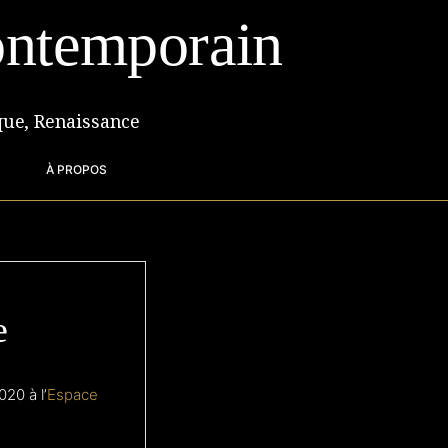
ntemporain
que, Renaissance
À PROPOS
e
020 à l’
Espace