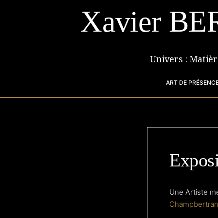
Aller
Xavier BE
au
contenu
Univers : Matiè
ART DE PRÉSENCE
Expos
Une Artiste me
Champbertrand 