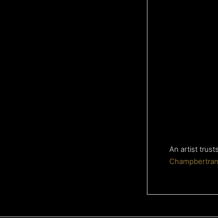
An artist trus
Champbertrand 