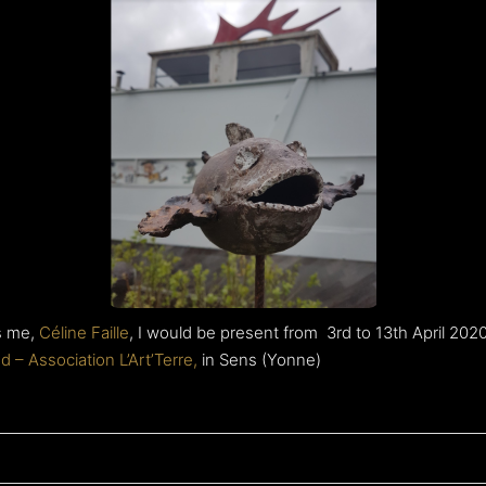
ts me,
Céline Faille
, I would be present from 3rd to 13th April 202
– Association L’Art’Terre,
in Sens (Yonne)