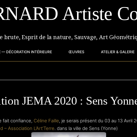
RNARD Artiste Co
re brute, Esprit de la nature, Sauvage, Art Géométri
 — DÉCORATION INTÉRIEURE
ŒUVRES
ATELIER & GALERIE
ition JEMA 2020 : Sens Yonn
 fait confiance,
Céline Faille
, je serais présent du 03 au 13 Avril 2
– Association L’Art’Terre
. dans la ville de Sens (Yonne)