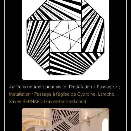
J’ai écris un texte pour visiter l’installation « Passage » ;
Installation : Passage à l’église de Cydroine, Laroche –
Xavier BERNARD (xavier-bernard.com)