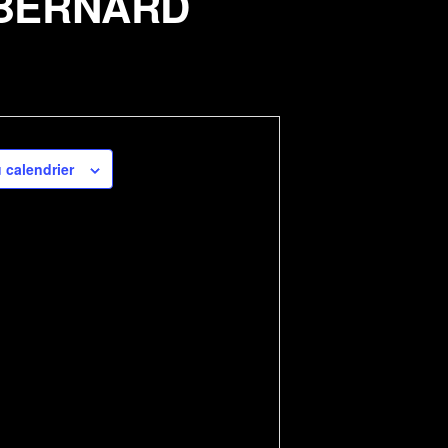
r BERNARD
 calendrier